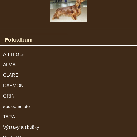
Fotoalbum
A T H O S
ALMA
CLARE
DAEMON
ORIN
spoločné foto
TARA
Výstavy a skúšky