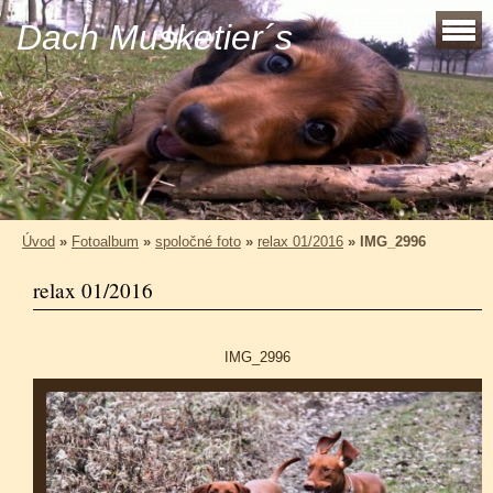
Dach Musketier´s
Úvod
»
Fotoalbum
»
spoločné foto
»
relax 01/2016
»
IMG_2996
relax 01/2016
IMG_2996