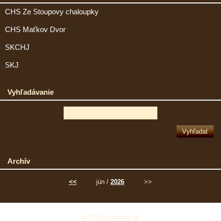
CHS Ze Stoupovy chaloupky
CHS Maťkov Dvor
SKCHJ
SKJ
Vyhľadávanie
Archív
<<
jún /
2026
>>
© 2026 eStránky.sk