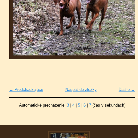
← Predchádzajúce
Naspäť do zložky
Ďalšie →
Automatické precházenie:
3
|
4
|
5
|
6
|
7
(čas v sekundách)