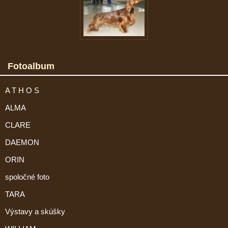
Fotoalbum
A T H O S
ALMA
CLARE
DAEMON
ORIN
spoločné foto
TARA
Výstavy a skúšky