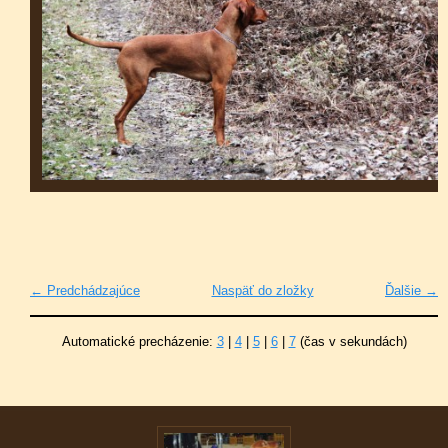
← Predchádzajúce
Naspäť do zložky
Ďalšie →
Automatické precházenie:
3
|
4
|
5
|
6
|
7
(čas v sekundách)