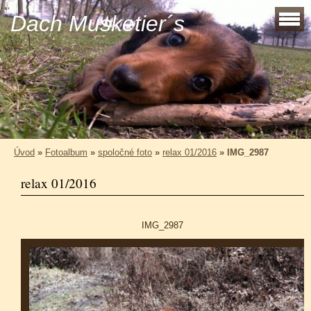
Dach Musketier´s
Úvod
»
Fotoalbum
»
spoločné foto
»
relax 01/2016
»
IMG_2987
relax 01/2016
IMG_2987