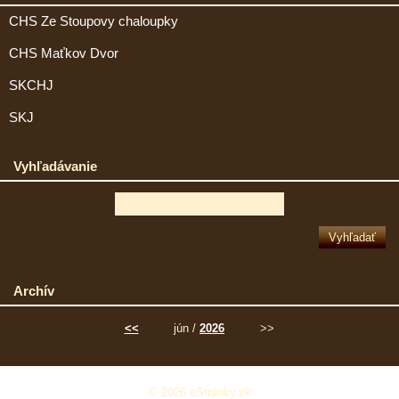
CHS Ze Stoupovy chaloupky
CHS Maťkov Dvor
SKCHJ
SKJ
Vyhľadávanie
Archív
<<
jún /
2026
>>
© 2026 eStránky.sk