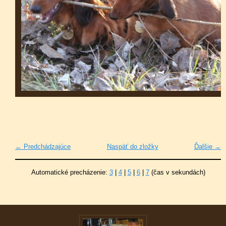
← Predchádzajúce
Naspäť do zložky
Ďalšie →
Automatické precházenie:
3
|
4
|
5
|
6
|
7
(čas v sekundách)