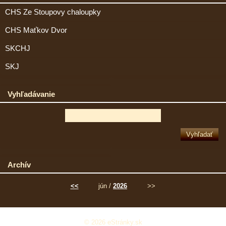
CHS Ze Stoupovy chaloupky
CHS Maťkov Dvor
SKCHJ
SKJ
Vyhľadávanie
Archív
<<
jún /
2026
>>
© 2026 eStránky.sk