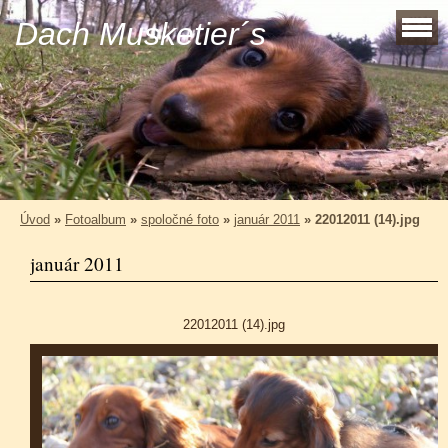
Dach Musketier´s
Úvod
»
Fotoalbum
»
spoločné foto
»
január 2011
»
22012011 (14).jpg
január 2011
22012011 (14).jpg