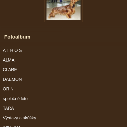
Fotoalbum
A T H O S
ALMA
CLARE
DAEMON
ORIN
spoločné foto
TARA
Výstavy a skúšky