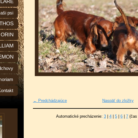
LARE
aši psi
THOS
ORIN
LLIAM
EMON
dchovy
moriam
Kontakt
← Predchádzajúce
Naspäť do zložky
Automatické precházenie:
3
|
4
|
5
|
6
|
7
(čas