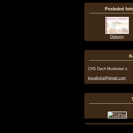
Posledné foto
Diplomy
K
CHS Dach Musketier´s
kovalicka@gmail.com