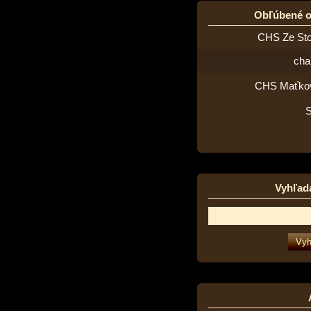
Obľúbené 
CHS Ze St
cha
CHS Maťko
Vyhľad