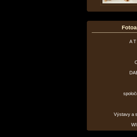
Foto
A T
DA
spoloč
Výstavy a 
WI