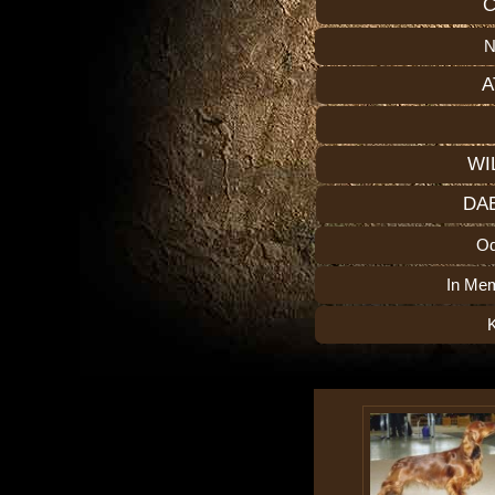
C
N
A
WI
DA
O
In Me