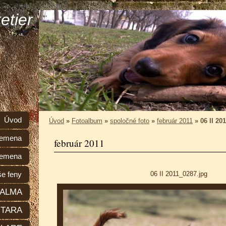
etier
Úvod
Úvod
»
Fotoalbum
»
spoločné foto
»
február 2011
»
06 II 20
plemena
február 2011
lemena
06 II 2011_0287.jpg
e feny
ALMA
TARA