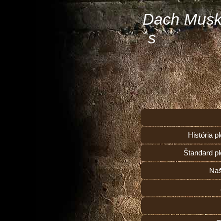
Dach Musk
´s
História 
Štandard p
Naš