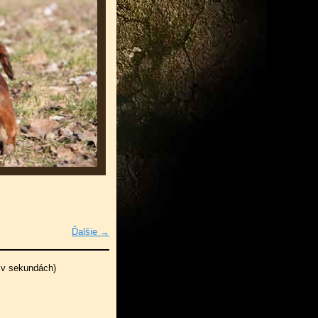
Ďalšie →
 v sekundách)