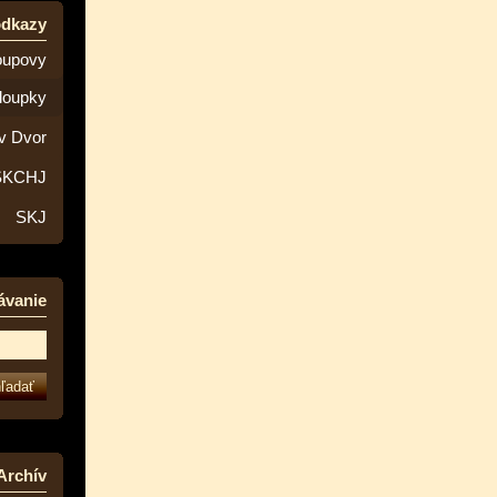
odkazy
oupovy
loupky
v Dvor
SKCHJ
SKJ
ávanie
Archív