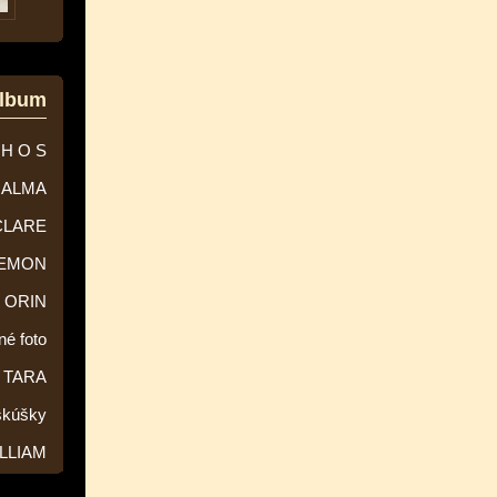
album
 H O S
ALMA
CLARE
EMON
ORIN
né foto
TARA
skúšky
LLIAM