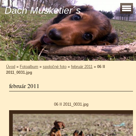
Dach Musketier´s
Úvod
»
Fotoalbum
»
spoločné foto
»
február 2011
»
06 II
2011_0031.jpg
február 2011
06 II 2011_0031.jpg