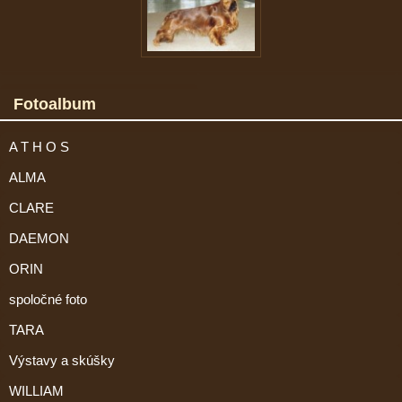
Fotoalbum
A T H O S
ALMA
CLARE
DAEMON
ORIN
spoločné foto
TARA
Výstavy a skúšky
WILLIAM