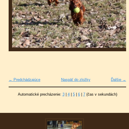
← Predchádzajúce
Naspäť do zložky
Ďalšie →
Automatické precházenie:
3
|
4
|
5
|
6
|
7
(čas v sekundách)