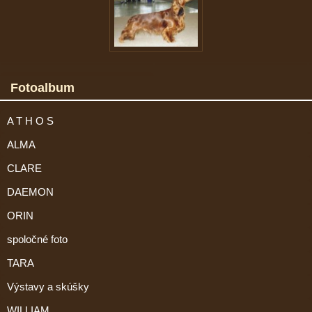
Fotoalbum
A T H O S
ALMA
CLARE
DAEMON
ORIN
spoločné foto
TARA
Výstavy a skúšky
WILLIAM