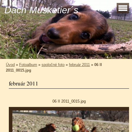
Dach Musketier´s
Úvod
»
Fotoalbum
»
spoločné foto
»
február 2011
»
06 II
2011_0015.jpg
február 2011
06 II 2011_0015.jpg