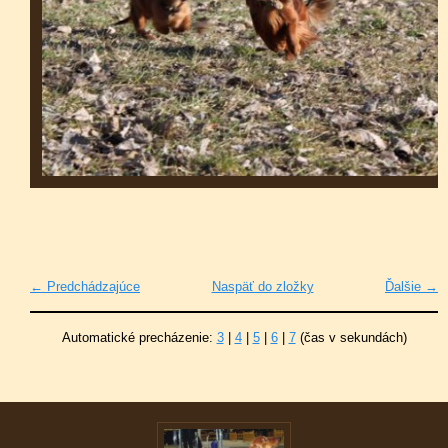
← Predchádzajúce
Naspäť do zložky
Ďalšie →
Automatické precházenie:
3
|
4
|
5
|
6
|
7
(čas v sekundách)