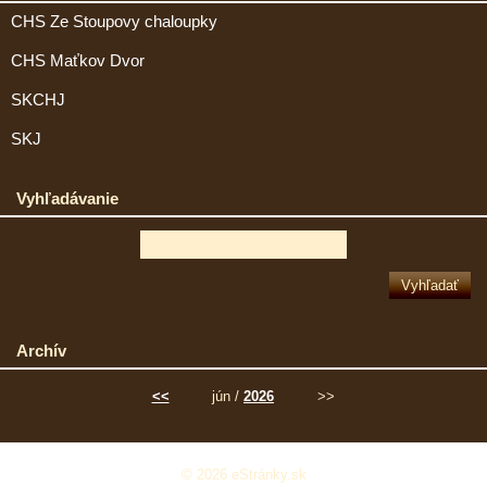
CHS Ze Stoupovy chaloupky
CHS Maťkov Dvor
SKCHJ
SKJ
Vyhľadávanie
Archív
<<
jún /
2026
>>
© 2026 eStránky.sk