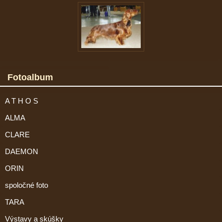
Fotoalbum
A T H O S
ALMA
CLARE
DAEMON
ORIN
spoločné foto
TARA
Výstavy a skúšky