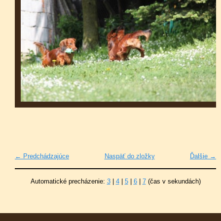
← Predchádzajúce
Naspäť do zložky
Ďalšie →
Automatické precházenie:
3
|
4
|
5
|
6
|
7
(čas v sekundách)