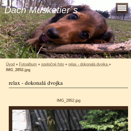
Dach Musketier´s
Úvod
»
Fotoalbum
»
spoločné foto
»
relax - dokonalá dvojka
»
IMG_2852.jpg
relax - dokonalá dvojka
IMG_2852.jpg