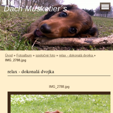
Dach Musketier´s
Úvod
»
Fotoalbum
»
spoločné foto
»
relax - dokonalá dvojka
»
IMG_2788.jpg
relax - dokonalá dvojka
IMG_2788.jpg