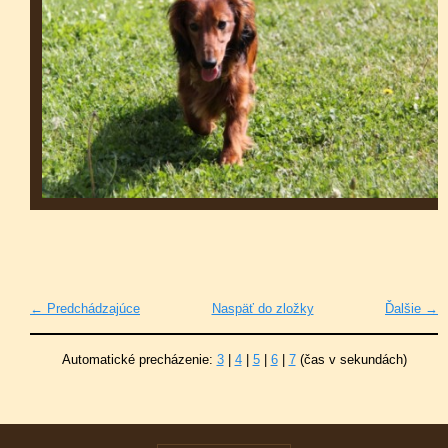
← Predchádzajúce
Naspäť do zložky
Ďalšie →
Automatické precházenie:
3
|
4
|
5
|
6
|
7
(čas v sekundách)