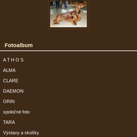
Fotoalbum
A T H O S
ALMA
CLARE
DAEMON
ORIN
spoločné foto
TARA
Výstavy a skúšky