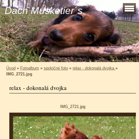
Dach Musketier´s
Úvod
»
Fotoalbum
»
spoločné foto
»
relax - dokonalá dvojka
»
IMG_2721.jpg
relax - dokonalá dvojka
IMG_2721.jpg