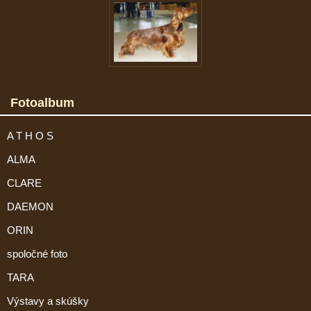
Fotoalbum
A T H O S
ALMA
CLARE
DAEMON
ORIN
spoločné foto
TARA
Výstavy a skúšky