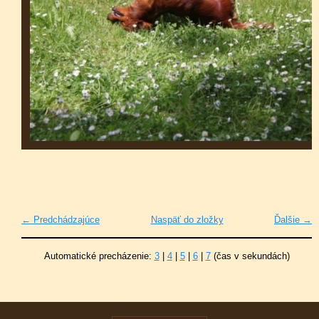
← Predchádzajúce
Naspäť do zložky
Ďalšie →
Automatické precházenie:
3
|
4
|
5
|
6
|
7
(čas v sekundách)