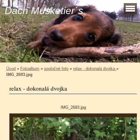
Dach Musketier´s
Úvod
»
Fotoalbum
»
spoločné foto
»
relax - dokonalá dvojka
»
IMG_2693.jpg
relax - dokonalá dvojka
IMG_2693.jpg