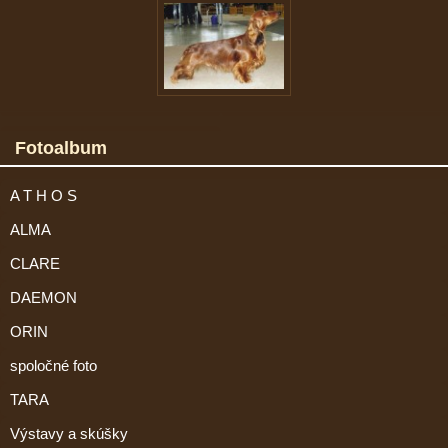
Fotoalbum
A T H O S
ALMA
CLARE
DAEMON
ORIN
spoločné foto
TARA
Výstavy a skúšky