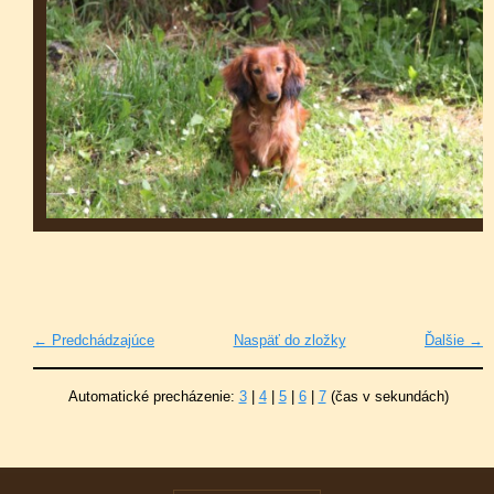
← Predchádzajúce
Naspäť do zložky
Ďalšie →
Automatické precházenie:
3
|
4
|
5
|
6
|
7
(čas v sekundách)