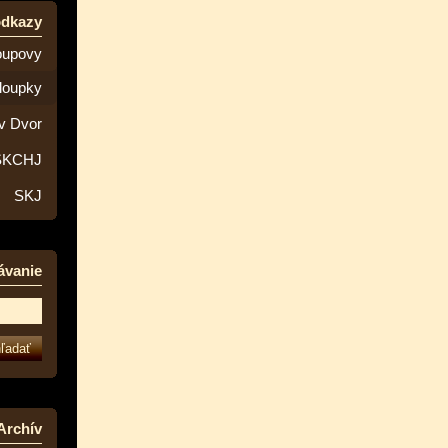
odkazy
oupovy
loupky
v Dvor
SKCHJ
SKJ
ávanie
Archív