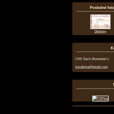
Posledné foto
Diplomy
K
CHS Dach Musketier´s
kovalicka@gmail.com