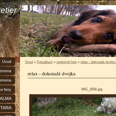
etier
Úvod
Úvod
»
Fotoalbum
»
spoločné foto
»
relax - dokonalá dvojk
plemena
relax - dokonalá dvojka
lemena
IMG_2656.jpg
e feny
ALMA
TARA