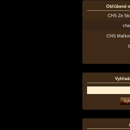
Obľúbené 
CHS Ze St
cha
CHS Maťko
Vyhľad