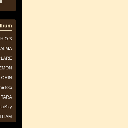
album
 H O S
ALMA
CLARE
EMON
ORIN
né foto
TARA
skúšky
LLIAM