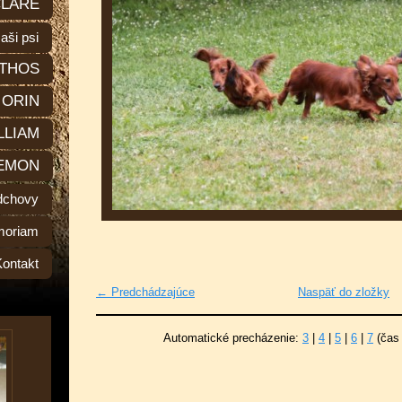
LARE
aši psi
THOS
ORIN
LLIAM
EMON
dchovy
moriam
Kontakt
← Predchádzajúce
Naspäť do zložky
Automatické precházenie:
3
|
4
|
5
|
6
|
7
(čas