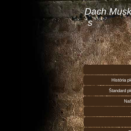
Dach Musk
´s
História 
Štandard p
Naš