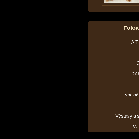
Foto
A T
DA
spoloč
Výstavy a 
WI