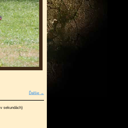
Ďalšie →
 v sekundách)