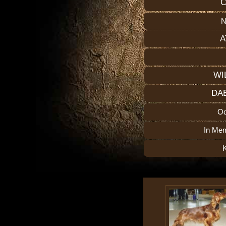
C
N
A
WI
DA
O
In Me