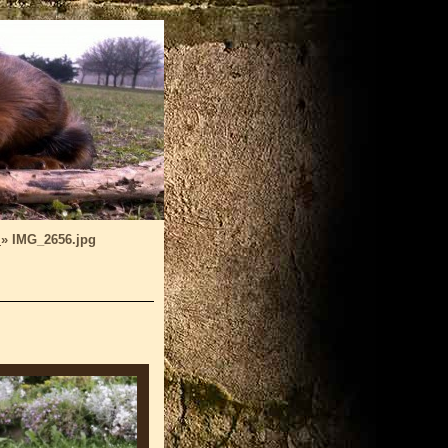
a
»
IMG_2656.jpg