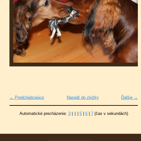
← Predchádzajúce
Naspäť do zložky
Ďalšie →
Automatické precházenie:
3
|
4
|
5
|
6
|
7
(čas v sekundách)