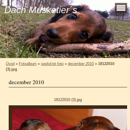
Dach Musketier´s
Úvod
»
Fotoalbum
»
spoločné foto
»
december 2010
»
18122010
(3).jpg
december 2010
18122010 (3).jpg