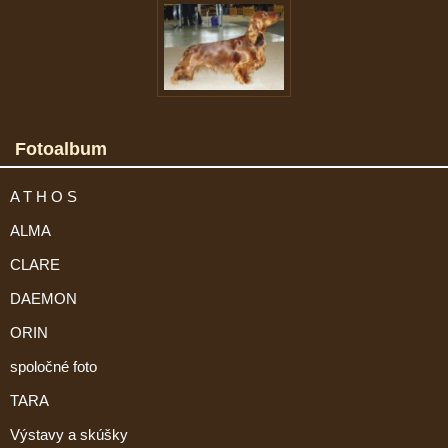
Fotoalbum
A T H O S
ALMA
CLARE
DAEMON
ORIN
spoločné foto
TARA
Výstavy a skúšky