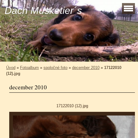
Dach Musketier´s
Úvod
»
Fotoalbum
»
spoločné foto
»
december 2010
»
17122010
(12).jpg
december 2010
17122010 (12).jpg