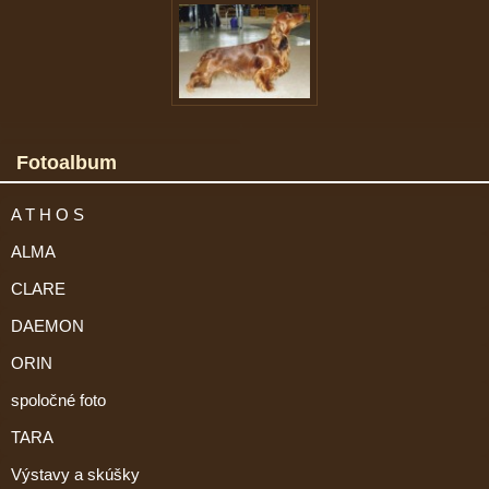
Fotoalbum
A T H O S
ALMA
CLARE
DAEMON
ORIN
spoločné foto
TARA
Výstavy a skúšky