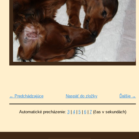
← Predchádzajúce
Naspäť do zložky
Ďalšie →
Automatické precházenie:
3
|
4
|
5
|
6
|
7
(čas v sekundách)