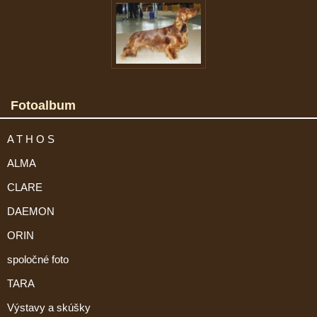
Fotoalbum
A T H O S
ALMA
CLARE
DAEMON
ORIN
spoločné foto
TARA
Výstavy a skúšky