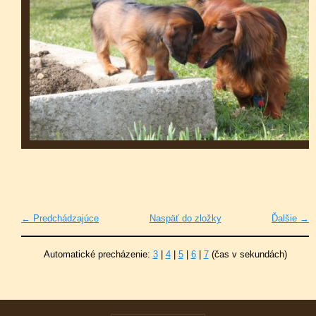
← Predchádzajúce
Naspäť do zložky
Ďalšie →
Automatické precházenie:
3
|
4
|
5
|
6
|
7
(čas v sekundách)