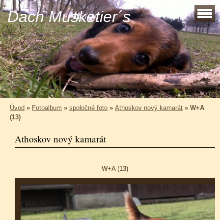
Dach Musketier´s
Úvod
»
Fotoalbum
»
spoločné foto
»
Athoskov nový kamarát
»
W+A
(13)
Athoskov nový kamarát
W+A (13)