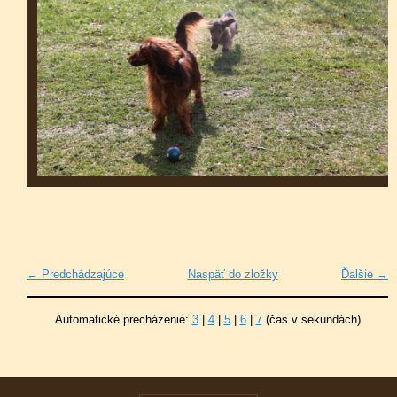
← Predchádzajúce
Naspäť do zložky
Ďalšie →
Automatické precházenie:
3
|
4
|
5
|
6
|
7
(čas v sekundách)