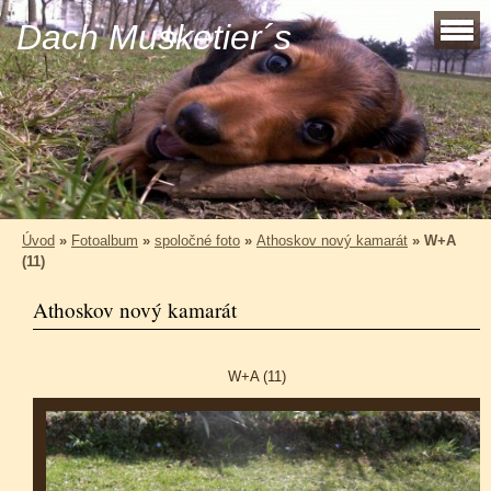
Dach Musketier´s
Úvod
»
Fotoalbum
»
spoločné foto
»
Athoskov nový kamarát
»
W+A
(11)
Athoskov nový kamarát
W+A (11)