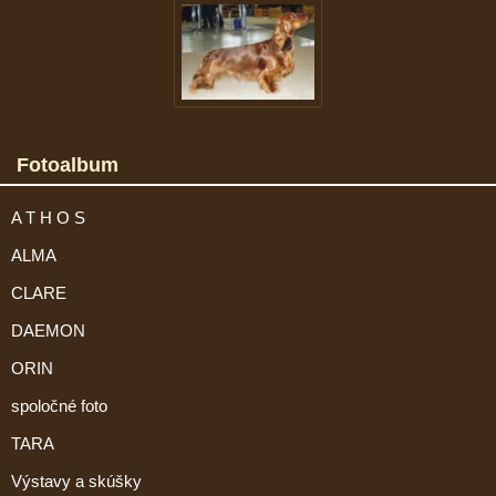
Fotoalbum
A T H O S
ALMA
CLARE
DAEMON
ORIN
spoločné foto
TARA
Výstavy a skúšky