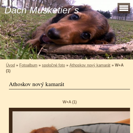
Dach Musketier´s
Úvod
»
Fotoalbum
»
spoločné foto
»
Athoskov nový kamarát
»
W+A
(1)
Athoskov nový kamarát
W+A (1)