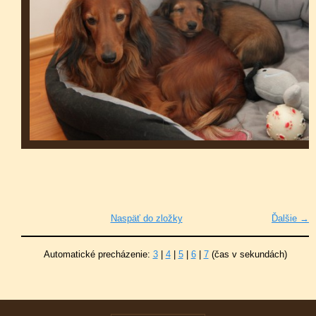
Naspäť do zložky
Ďalšie →
Automatické precházenie:
3
|
4
|
5
|
6
|
7
(čas v sekundách)