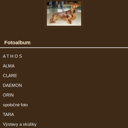
Fotoalbum
A T H O S
ALMA
CLARE
DAEMON
ORIN
spoločné foto
TARA
Výstavy a skúšky