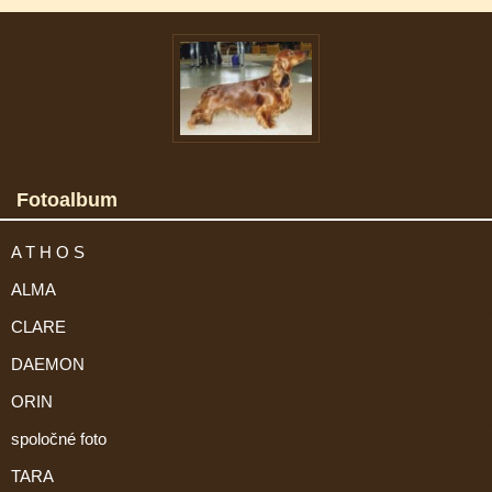
Fotoalbum
A T H O S
ALMA
CLARE
DAEMON
ORIN
spoločné foto
TARA