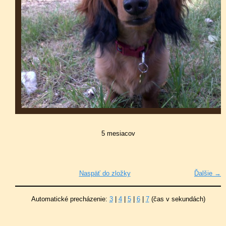
5 mesiacov
Naspäť do zložky
Ďalšie →
Automatické precházenie:
3
|
4
|
5
|
6
|
7
(čas v sekundách)