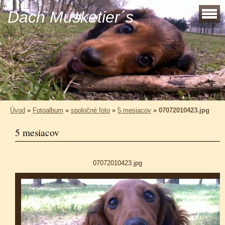
Dach Musketier´s
Úvod
»
Fotoalbum
»
spoločné foto
»
5 mesiacov
»
07072010423.jpg
5 mesiacov
07072010423.jpg