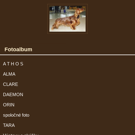
Fotoalbum
A T H O S
ALMA
CLARE
DAEMON
ORIN
spoločné foto
TARA