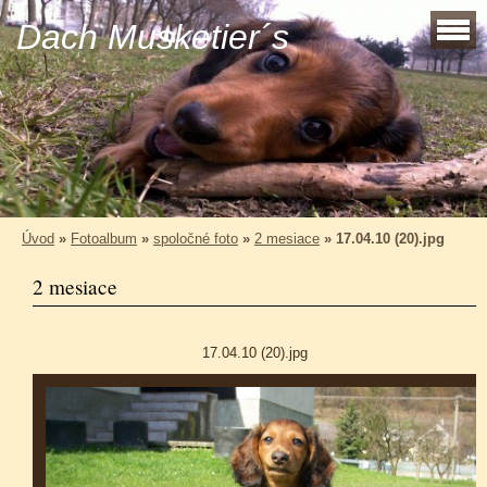
Dach Musketier´s
Úvod
»
Fotoalbum
»
spoločné foto
»
2 mesiace
»
17.04.10 (20).jpg
2 mesiace
17.04.10 (20).jpg