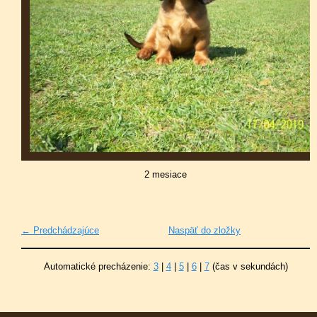
2 mesiace
← Predchádzajúce
Naspäť do zložky
Automatické precházenie:
3
|
4
|
5
|
6
|
7
(čas v sekundách)