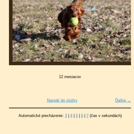
12 mesiacov
Naspäť do zložky
Ďalšie →
Automatické precházenie:
3
|
4
|
5
|
6
|
7
(čas v sekundách)