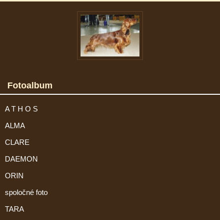
Fotoalbum
A T H O S
ALMA
CLARE
DAEMON
ORIN
spoločné foto
TARA