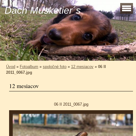
Dach Musketier´s
Úvod
»
Fotoalbum
»
spoločné foto
»
12 mesiacov
»
06 II
2011_0067.jpg
12 mesiacov
06 II 2011_0067.jpg