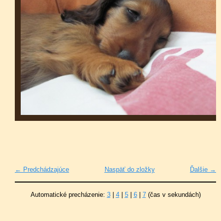
← Predchádzajúce
Naspäť do zložky
Ďalšie →
Automatické precházenie:
3
|
4
|
5
|
6
|
7
(čas v sekundách)