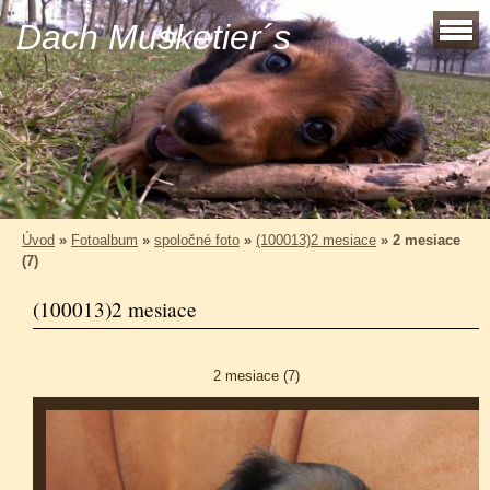
Dach Musketier´s
Úvod
»
Fotoalbum
»
spoločné foto
»
(100013)2 mesiace
»
2 mesiace
(7)
(100013)2 mesiace
2 mesiace (7)