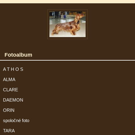
Fotoalbum
A T H O S
ALMA
CLARE
DAEMON
ORIN
spoločné foto
TARA