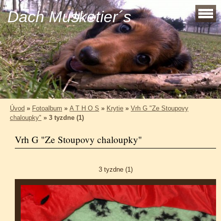
Dach Musketier´s
Úvod
»
Fotoalbum
»
A T H O S
»
Krytie
»
Vrh G "Ze Stoupovy
chaloupky"
»
3 tyzdne (1)
Vrh G "Ze Stoupovy chaloupky"
3 tyzdne (1)