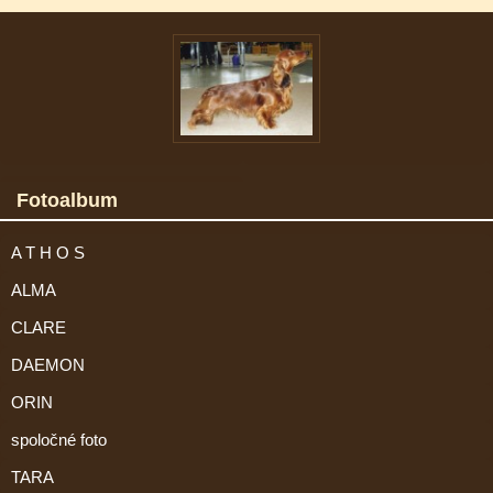
Fotoalbum
A T H O S
ALMA
CLARE
DAEMON
ORIN
spoločné foto
TARA