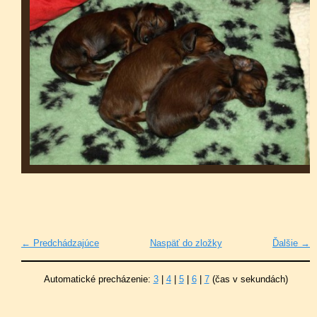
← Predchádzajúce
Naspäť do zložky
Ďalšie →
Automatické precházenie:
3
|
4
|
5
|
6
|
7
(čas v sekundách)