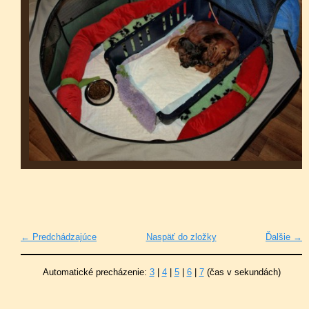
← Predchádzajúce
Naspäť do zložky
Ďalšie →
Automatické precházenie:
3
|
4
|
5
|
6
|
7
(čas v sekundách)