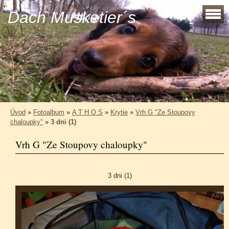
Dach Musketier´s
Úvod
»
Fotoalbum
»
A T H O S
»
Krytie
»
Vrh G "Ze Stoupovy
chaloupky"
»
3 dni (1)
Vrh G "Ze Stoupovy chaloupky"
3 dni (1)