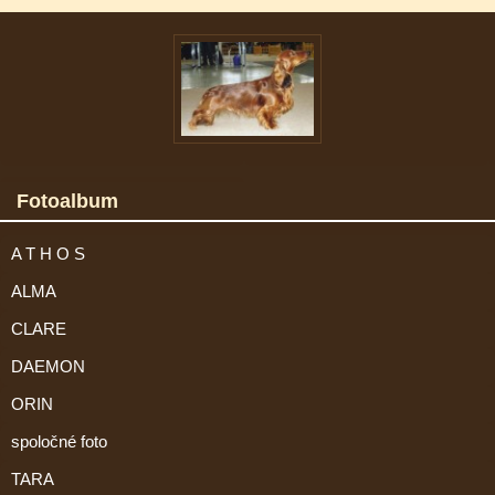
Fotoalbum
A T H O S
ALMA
CLARE
DAEMON
ORIN
spoločné foto
TARA