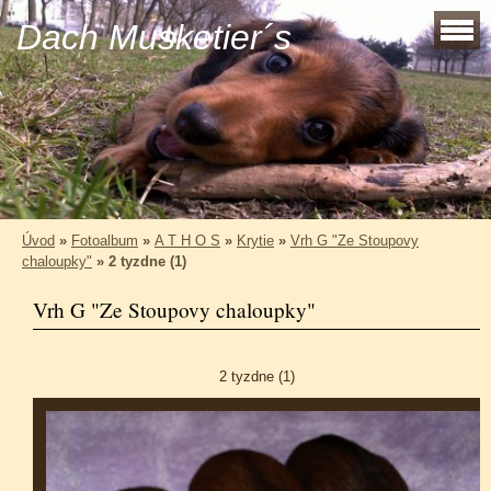
Dach Musketier´s
Úvod
»
Fotoalbum
»
A T H O S
»
Krytie
»
Vrh G "Ze Stoupovy
chaloupky"
»
2 tyzdne (1)
Vrh G "Ze Stoupovy chaloupky"
2 tyzdne (1)