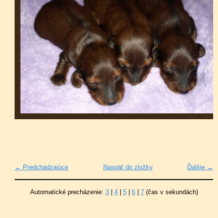
← Predchádzajúce
Naspäť do zložky
Ďalšie →
Automatické precházenie:
3
|
4
|
5
|
6
|
7
(čas v sekundách)