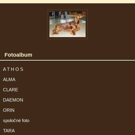
Fotoalbum
A T H O S
ALMA
CLARE
DAEMON
ORIN
spoločné foto
TARA