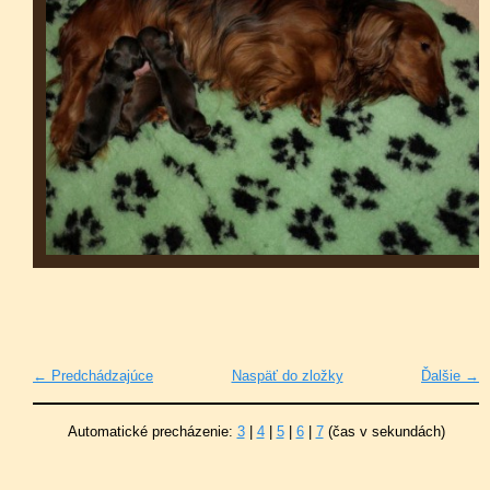
← Predchádzajúce
Naspäť do zložky
Ďalšie →
Automatické precházenie:
3
|
4
|
5
|
6
|
7
(čas v sekundách)