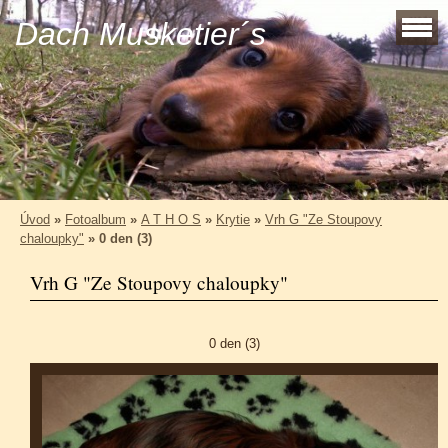
Dach Musketier´s
Úvod
»
Fotoalbum
»
A T H O S
»
Krytie
»
Vrh G "Ze Stoupovy
chaloupky"
»
0 den (3)
Vrh G "Ze Stoupovy chaloupky"
0 den (3)