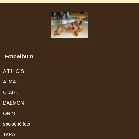
Fotoalbum
A T H O S
ALMA
CLARE
DAEMON
ORIN
spoločné foto
TARA