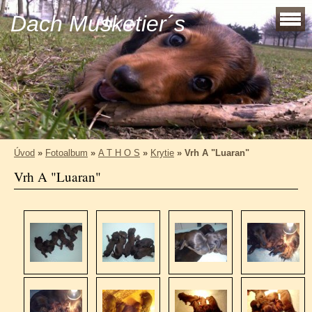
Dach Musketier´s
Úvod
»
Fotoalbum
»
A T H O S
»
Krytie
»
Vrh A "Luaran"
Vrh A "Luaran"