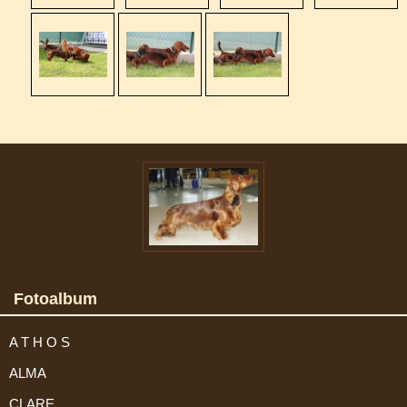
Fotoalbum
A T H O S
ALMA
CLARE