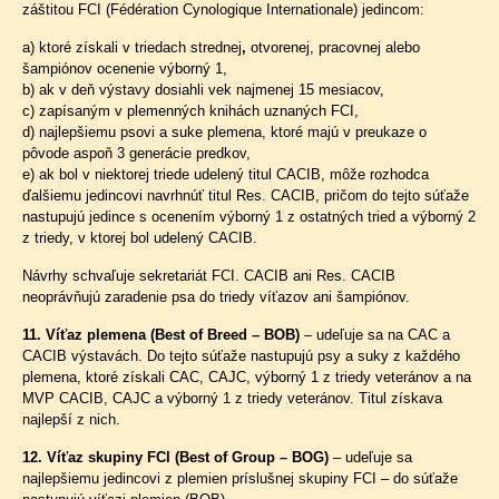
záštitou FCI (Fédération Cynologique Internationale) jedincom:
a) ktoré získali v triedach strednej
,
otvorenej, pracovnej alebo
šampiónov ocenenie výborný 1,
b) ak v deň výstavy dosiahli vek najmenej 15 mesiacov,
c) zapísaným v plemenných knihách uznaných FCI,
d) najlepšiemu psovi a suke plemena, ktoré majú v preukaze o
pôvode aspoň 3 generácie predkov,
e) ak bol v niektorej triede udelený titul CACIB, môže rozhodca
ďalšiemu jedincovi navrhnúť titul Res. CACIB, pričom do tejto súťaže
nastupujú jedince s ocenením výborný 1 z ostatných tried a výborný 2
z triedy, v ktorej bol udelený CACIB.
Návrhy schvaľuje sekretariát FCI. CACIB ani Res. CACIB
neoprávňujú zaradenie psa do triedy víťazov ani šampiónov.
11. Víťaz plemena (Best of Breed – BOB)
– udeľuje sa na CAC a
CACIB výstavách. Do tejto súťaže nastupujú psy a suky z každého
plemena, ktoré získali CAC, CAJC, výborný 1 z triedy veteránov a na
MVP CACIB, CAJC a výborný 1 z triedy veteránov. Titul získava
najlepší z nich.
12. Víťaz skupiny FCI (Best of Group – BOG)
– udeľuje sa
najlepšiemu jedincovi z plemien príslušnej skupiny FCI – do súťaže