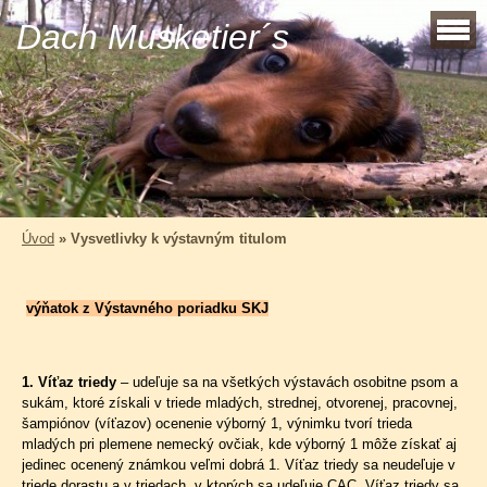
Dach Musketier´s
Úvod
»
Vysvetlivky k výstavným titulom
výňatok z Výstavného poriadku SKJ
1. Víťaz triedy
– udeľuje sa na všetkých výstavách osobitne psom a
sukám, ktoré získali v triede mladých, strednej, otvorenej, pracovnej,
šampiónov (víťazov) ocenenie výborný 1, výnimku tvorí trieda
mladých pri plemene nemecký ovčiak, kde výborný 1 môže získať aj
jedinec ocenený známkou veľmi dobrá 1. Víťaz triedy sa neudeľuje v
triede dorastu a v triedach, v ktorých sa udeľuje CAC. Víťaz triedy sa