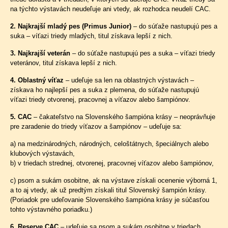
na týchto výstavách neudeľuje ani vtedy, ak rozhodca neudelí CAC.
2. Najkrajší mladý pes (Primus Junior)
– do súťaže nastupujú pes a
suka – víťazi triedy mladých, titul získava lepší z nich.
3. Najkrajší veterán
– do súťaže nastupujú pes a suka – víťazi triedy
veteránov, titul získava lepší z nich.
4. Oblastný víťaz
– udeľuje sa len na oblastných výstavách –
získava ho najlepší pes a suka z plemena, do súťaže nastupujú
víťazi triedy otvorenej, pracovnej a víťazov alebo šampiónov.
5. CAC
– čakateľstvo na Slovenského šampióna krásy – neoprávňuje
pre zaradenie do triedy víťazov a šampiónov – udeľuje sa:
a) na medzinárodných, národných, celoštátnych, špeciálnych alebo
klubových výstavách,
b) v triedach strednej,
otvorenej, pracovnej víťazov alebo šampiónov,
c) psom a sukám osobitne, ak na výstave získali ocenenie výborná 1,
a to aj vtedy, ak už predtým získali titul Slovenský šampión krásy.
(Poriadok pre udeľovanie Slovenského šampióna krásy je súčasťou
tohto výstavného poriadku.)
6. Reserve CAC
– udeľuje sa psom a sukám osobitne v triedach