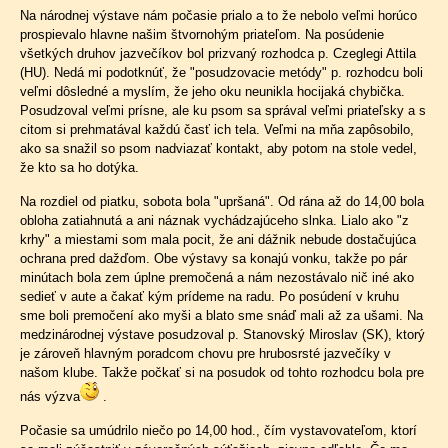
Na národnej výstave nám počasie prialo a to že nebolo veľmi horúco
prospievalo hlavne našim štvornohým priateľom. Na posúdenie
všetkých druhov jazvečíkov bol prizvaný rozhodca p. Czeglegi Attila
(HU). Nedá mi podotknúť, že "posudzovacie metódy" p. rozhodcu boli
veľmi dôsledné a myslím, že jeho oku neunikla hocijaká chybička.
Posudzoval veľmi prísne, ale ku psom sa správal veľmi priateľsky a s
citom si prehmatával každú časť ich tela. Veľmi na mňa zapôsobilo,
ako sa snažil so psom nadviazať kontakt, aby potom na stole vedel,
že kto sa ho dotýka.
Na rozdiel od piatku, sobota bola "upršaná". Od rána až do 14,00 bola
obloha zatiahnutá a ani náznak vychádzajúceho slnka. Lialo ako "z
krhy" a miestami som mala pocit, že ani dážnik nebude dostačujúca
ochrana pred dažďom. Obe výstavy sa konajú vonku, takže po pár
minútach bola zem úplne premočená a nám nezostávalo nič iné ako
sedieť v aute a čakať kým prídeme na radu. Po posúdení v kruhu
sme boli premočení ako myši a blato sme snáď mali až za ušami. Na
medzinárodnej výstave posudzoval p. Stanovský Miroslav (SK), ktorý
je zároveň hlavným poradcom chovu pre hrubosrsté jazvečíky v
našom klube. Takže počkať si na posudok od tohto rozhodcu bola pre
nás výzva
.
Počasie sa umúdrilo niečo po 14,00 hod., čím vystavovateľom, ktorí