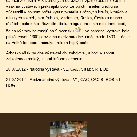
sa mali zúčastniť v záverečných súťažiach, zjavne odľahlo. Čo ma
však na výstavách prekvapilo bolo, že oproti minulému roku sa
zúčastnili v hojnom počte vystavovatelia z rôznych krajín, ktorých v
minulých rokoch, ako Poľsko, Maďarsko, Rusko, Česko a mnoho
ďalších, bolo málo. Nazretím do katalógu som mala miestami pocit,
že sa výstavy nekonajú na Slovensku
. Na národnej výstave bolo
prihlásených 1300 psov a na medzinárodnej niečo okolo 1500.... čo je
na Veľkú Idu oproti minulým rokom hojný počet.
Athosko však po oba výstavné dni zabojoval, a hoci v sobotu
zablatený a mokrý, získal krásne ocenenia.
20.07.2012 - Národná výstava - V1, CAC, Víťaz SR, BOB
21.07.2012 - Medzinárodná výstava - V1, CAC, CACIB, BOB a I.
BOG