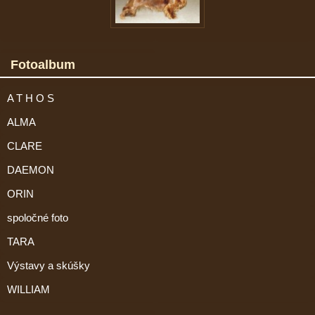
Fotoalbum
A T H O S
ALMA
CLARE
DAEMON
ORIN
spoločné foto
TARA
Výstavy a skúšky
WILLIAM