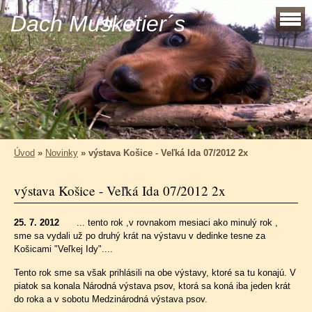
Dach Musketier´s
Úvod
»
Novinky
»
výstava Košice - Veľká Ida 07/2012 2x
výstava Košice - Veľká Ida 07/2012 2x
25. 7. 2012
... tento rok ,v rovnakom mesiaci ako minulý rok ,
sme sa vydali už po druhý krát na výstavu v dedinke tesne za
Košicami "Veľkej Idy"....
Tento rok sme sa však prihlásili na obe výstavy, ktoré sa tu konajú. V
piatok sa konala Národná výstava psov, ktorá sa koná iba jeden krát
do roka a v sobotu Medzinárodná výstava psov.