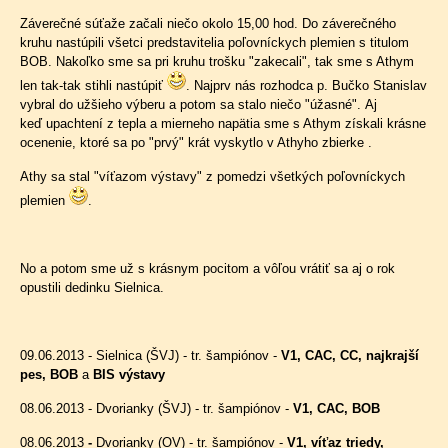
Záverečné súťaže začali niečo okolo 15,00 hod. Do záverečného
kruhu nastúpili všetci predstavitelia poľovníckych plemien s titulom
BOB. Nakoľko sme sa pri kruhu trošku "zakecali", tak sme s Athym
len tak-tak stihli nastúpiť
. Najprv nás rozhodca p. Bučko Stanislav
vybral do užšieho výberu a potom sa stalo niečo "úžasné". Aj
keď upachtení z tepla a mierneho napätia sme s Athym získali krásne
ocenenie, ktoré sa po "prvý" krát vyskytlo v Athyho zbierke .
Athy sa stal "víťazom výstavy" z pomedzi všetkých poľovníckych
plemien
.
No a potom sme už s krásnym pocitom a vôľou vrátiť sa aj o rok
opustili dedinku Sielnica.
09.06.2013 - Sielnica (ŠVJ) - tr. šampiónov -
V1, CAC, CC, najkrajší
pes, BOB
a
BIS výstavy
08.06.2013 - Dvorianky (ŠVJ) - tr. šampiónov -
V1, CAC, BOB
08.06.2013
-
Dvorianky (OV) - tr. šampiónov -
V1, víťaz triedy,