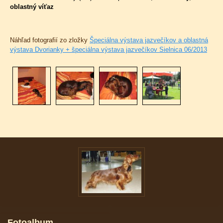
oblastný víťaz
Náhľad fotografií zo zložky
Špeciálna výstava jazvečíkov a oblastná
výstava Dvorianky + špeciálna výstava jazvečíkov Sielnica 06/2013
Fotoalbum