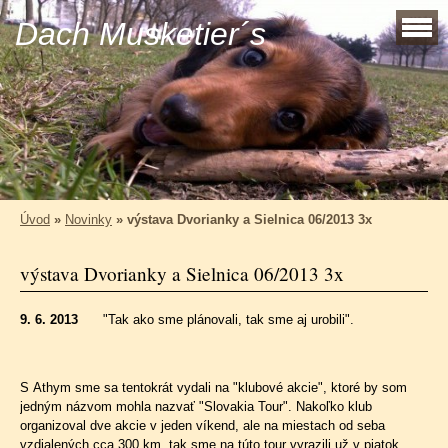
Dach Musketier´s
Úvod
»
Novinky
»
výstava Dvorianky a Sielnica 06/2013 3x
výstava Dvorianky a Sielnica 06/2013 3x
9. 6. 2013
"Tak ako sme plánovali, tak sme aj urobili".
S Athym sme sa tentokrát vydali na "klubové akcie", ktoré by som
jedným názvom mohla nazvať "Slovakia Tour". Nakoľko klub
organizoval dve akcie v jeden víkend, ale na miestach od seba
vzdialených cca 300 km, tak sme na túto tour vyrazili už v piatok,