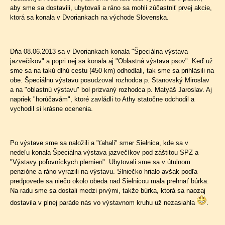
aby sme sa dostavili, ubytovali a ráno sa mohli zúčastniť prvej akcie,
ktorá sa konala v Dvoriankach na východe Slovenska.
Dňa 08.06.2013 sa v Dvoriankach konala "Špeciálna výstava
jazvečíkov" a popri nej sa konala aj "Oblastná výstava psov". Keď už
sme sa na takú dlhú cestu (450 km) odhodlali, tak sme sa prihlásili na
obe. Špeciálnu výstavu posudzoval rozhodca p. Stanovský Miroslav
a na "oblastnú výstavu" bol prizvaný rozhodca p. Matyáš Jaroslav. Aj
napriek "horúčavám", ktoré zavládli to Athy statočne odchodil a
vychodil si krásne ocenenia.
Po výstave sme sa naložili a "ťahali" smer Sielnica, kde sa v
nedeľu konala Špeciálna výstava jazvečíkov pod záštitou SPZ a
"Výstavy poľovníckych plemien". Ubytovali sme sa v útulnom
penzióne a ráno vyrazili na výstavu. Slniečko hrialo avšak podľa
predpovede sa niečo okolo obeda nad Sielnicou mala prehnať búrka.
Na radu sme sa dostali medzi prvými, takže búrka, ktorá sa naozaj
dostavila v plnej paráde nás vo výstavnom kruhu už nezasiahla
.