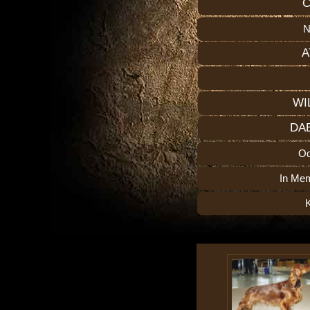
C
N
A
WI
DA
O
In Me