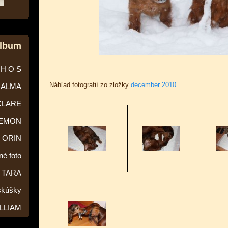
album
 H O S
Náhľad fotografií zo zložky
december 2010
ALMA
CLARE
EMON
ORIN
né foto
TARA
skúšky
LLIAM