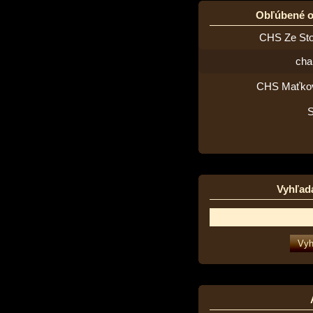
Obľúbené 
CHS Ze St
cha
CHS Maťko
Vyhľad