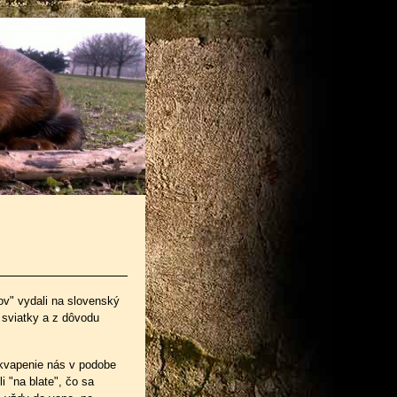
ov" vydali na slovenský
 sviatky a z dôvodu
rekvapenie nás v podobe
 "na blate", čo sa