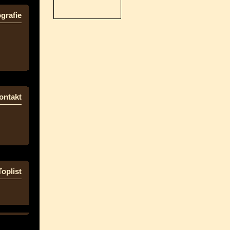
grafie
ontakt
Toplist