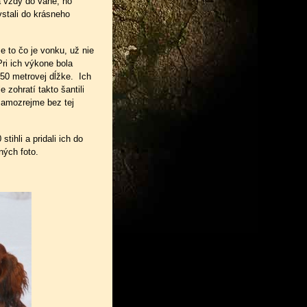
a vždy do vane, no
vstali do krásneho
e to čo je vonku, už nie
ri ich výkone bola
150 metrovej dĺžke
. Ich
 zohratí takto šantili
a samozrejme bez tej
tihli a pridali ich do
čných foto.