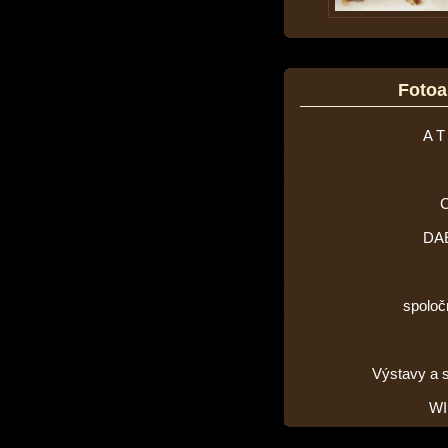
Foto
A T
DA
spoloč
Výstavy a 
WI