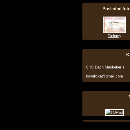
Posledné foto
Diplomy
K
CHS Dach Musketier´s
kovalicka@gmail.com