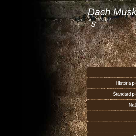
Dach Musk
´s
História 
Štandard p
Naš