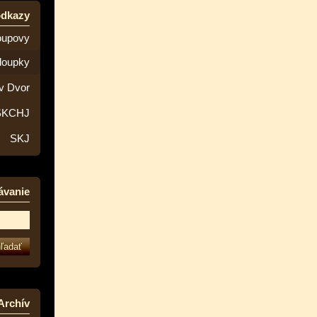
odkazy
oupovy
loupky
v Dvor
SKCHJ
SKJ
ávanie
Archív