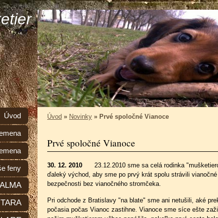
etier
Úvod
Úvod
»
Novinky
»
Prvé spoločné Vianoce
plemena
Prvé spoločné Vianoce
lemena
30. 12. 2010
23.12.2010 sme sa celá rodinka "mušketier
e feny
ďaleký východ, aby sme po prvý krát spolu strávili vianočné
bezpečnosti bez vianočného stromčeka.
ALMA
Pri odchode z Bratislavy "na blate" sme ani netušili, aké p
TARA
počasia počas Vianoc zastihne. Vianoce sme síce ešte zažili