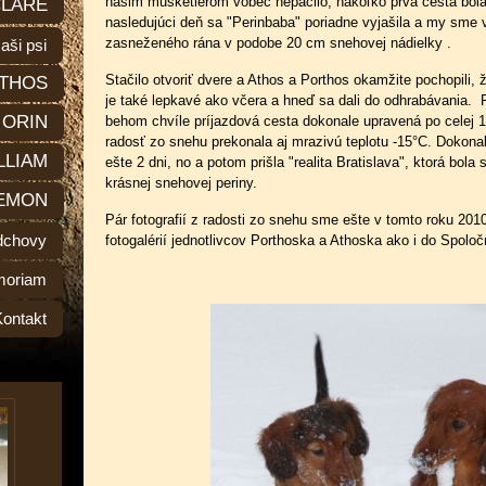
našim mušketierom vôbec nepáčilo, nakoľko prvá cesta bol
LARE
nasledujúci deň sa "Perinbaba" poriadne vyjašila a my sme 
zasneženého rána v podobe 20 cm snehovej nádielky
.
aši psi
Stačilo otvoriť dvere a Athos a Porthos okamžite pochopili, ž
THOS
je také lepkavé ako včera a hneď sa dali do odhrabávania. P
ORIN
behom chvíle príjazdová cesta dokonale upravená po celej 
radosť zo snehu prekonala aj mrazivú teplotu -15°C. Dokonale
LLIAM
ešte 2 dni, no a potom prišla "realita Bratislava", ktorá bol
krásnej snehovej periny.
EMON
Pár fotografií z radosti zo snehu sme ešte v tomto roku 2010 s
dchovy
fotogalérií jednotlivcov Porthoska a Athoska ako i do Spolo
moriam
Kontakt