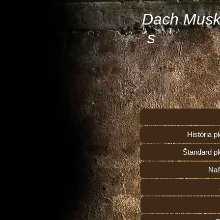
Dach Musk
´s
História 
Štandard p
Naš