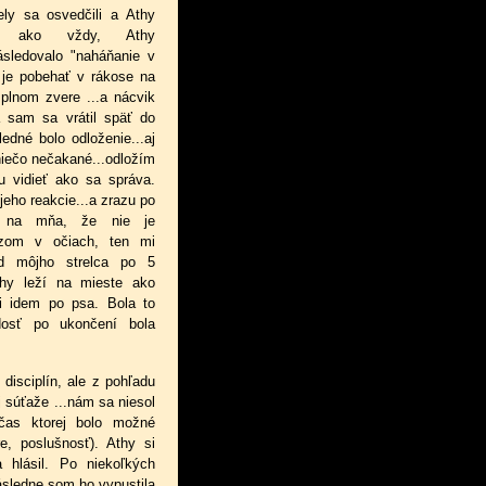
ely sa osvedčili a Athy
.tak ako vždy, Athy
ásledovalo "naháňanie v
c je pobehať v rákose na
plnom zvere ...a nácvik
 a sam sa vrátil späť do
ledné bolo odloženie...aj
niečo nečakané...odložím
 vidieť ako sa správa.
eho reakcie...a zrazu po
e na mňa, že nie je
azom v očiach, ten mi
od môjho strelca po 5
thy leží na mieste ako
si idem po psa. Bola to
dosť po ukončení bola
 disciplín, ale z pohľadu
j súťaže ...nám sa niesol
očas ktorej bolo možné
re, poslušnosť). Athy si
 hlásil. Po niekoľkých
ásledne som ho vypustila