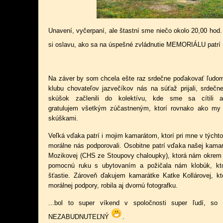
Unavení, vyčerpaní, ale štastní sme niečo okolo 20,00 hod. 
si oslavu, ako sa na úspešné zvládnutie MEMORIÁLU patrí
Na záver by som
chcela
ešte raz sr
dečne poďakovať ľudom
klubu chovateľov jazvečíkov nás na súťaž prijali, srdečn
skúšok začlenili do kolektívu, kde sme sa cítili 
gratulujem všetkým zúčastneným, ktorí rovnako ako my p
skúškami.
Veľká vďaka patrí i mojim kamarátom, ktorí pri mne v týcht
morálne nás podporovali. Osobitne patrí vďaka našej kama
Mozikovej (CHS ze Stoupovy chaloupky), ktorá nám okrem 
pomocnú ruku s ubytovaním a požičala nám klobúk, k
šťastie. Zároveň ďakujem kamarátke Katke Kollárovej, k
morálnej podpory, robila aj dvornú fotografku.
...bol to super víkend v spoločnosti super ľudí, so 
NEZABUDNUTEĽNÝ
.