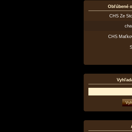
Obľúbené 
CHS Ze St
cha
CHS Maťko
Vyhľad