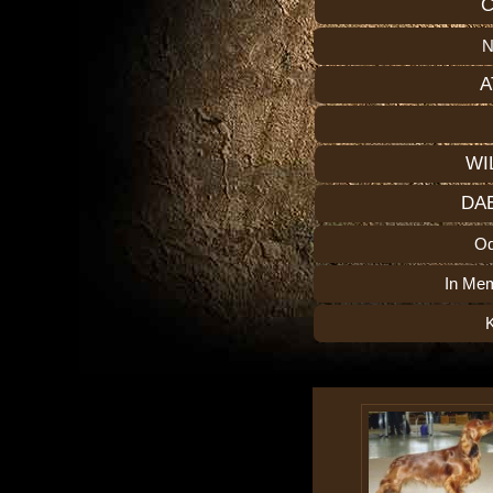
C
N
A
WI
DA
O
In Me