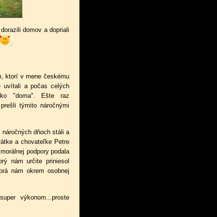
dorazili domov a dopriali
.
, ktorí v mene č
eskému
e uvítali a počas celých
ako "doma". Ešte raz
rešli týmito náročnými
o náročných dňoch stáli a
rátke a chovateľke Petre
morálnej podpory podala
torý nám
určite
priniesol
torá nám okrem osobnej
super výkonom...proste