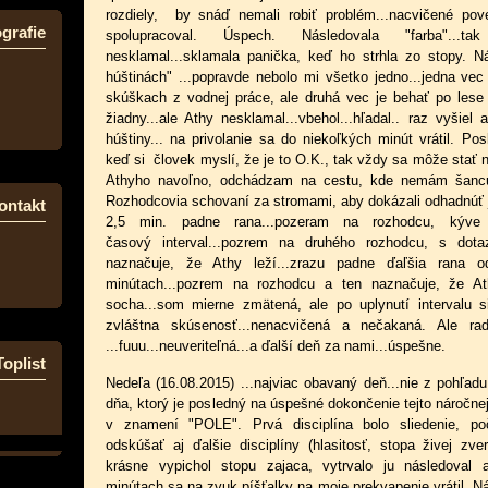
rozdiely, by snáď nemali robiť problém...nacvičené pov
grafie
spolupracoval. Úspech. Následovala "farba"..
nesklamal...sklamala panička, keď ho strhla zo stopy. N
húštinách" ...popravde nebolo mi všetko jedno...jedna ve
skúškach z vodnej práce, ale druhá vec je behať po lese 
žiadny...ale Athy nesklamal...vbehol...hľadal.. raz vyšiel
húštiny... na privolanie sa do niekoľkých minút vrátil. Pos
keď si človek myslí, že je to O.K., tak vždy sa môže stať 
Athyho navoľno, odchádzam na cestu, kde nemám šancu
Rozhodcovia schovaní za stromami, aby dokázali odhadnúť j
ontakt
2,5 min. padne rana...pozeram na rozhodcu, kýv
časový interval...pozrem na druhého rozhodcu, s dot
naznačuje, že Athy leží...zrazu padne ďaľšia rana 
minútach...pozrem na rozhodcu a ten naznačuje, že A
socha...som mierne zmätená, ale po uplynutí intervalu 
zvláštna skúsenosť...nenacvičená a nečakaná. Ale ra
...fuuu...neuveriteľná...a ďalší deň za nami...úspešne.
Toplist
Nedeľa (16.08.2015) ...najviac obavaný deň...nie z pohľadu
dňa, ktorý je posledný na úspešné dokončenie tejto náročne
v znamení "POLE". Prvá disciplína bolo sliedenie, p
odskúšať aj ďalšie disciplíny (hlasitosť, stopa živej zve
krásne vypichol stopu zajaca, vytrvalo ju následoval a
minútach sa na zvuk píšťalky na moje prekvapenie vrátil. N