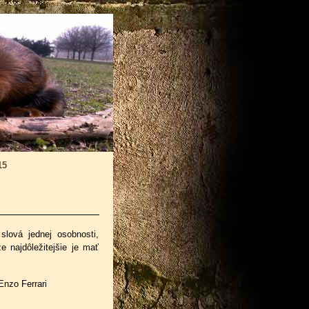
15
lová jednej osobnosti,
e najdôležitejšie je mať
Enzo Ferrari