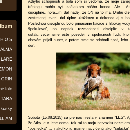
Athyho schopnosti a bola som si vedomá, že moje zanep
tréningu mohlo byť začiatkom nášho konca. Ale... A
disciplíne...nora...mi dal nádej, že ON na to má. Druhú disc
zastrelenej zveri...dal úplne ukážkovo a dokonca aj s bo
Poslednou disciplínou bolo prinášanie kačice z hlbokej vody
album
špekulovať, no napriek rozmanitosti disciplín v
ustáli...večer sme ešte posedeli v spoločnosti ľudí, kto
 H O S
obavám prijali super, a potom sme sa odobrali spať, lebo
deň.
ALMA
CLARE
EMON
ORIN
né foto
TARA
skúšky
Sobota (15.08.2015) sa pre nás niesla v znamení "LES". A
LLIAM
že Athy je v lese doma, tak mi to moju nervozitu nezmierni
"posliedka" ... nakoľko ju máme nacvičenú ako "šúlačku" 