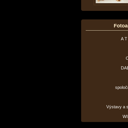
Foto
A T
DA
spoloč
Výstavy a 
WI