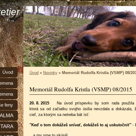
etier
Úvod
Úvod
»
Novinky
»
Memoriál Rudolfa Kristla (VSMP) 08/20
plemena
Memoriál Rudolfa Kristla (VSMP) 08/2015
lemena
20. 8. 2015
Na úvod príspevku by som rada použila s
e feny
ktorá sa od začiatku svojho úsilia nevzdala a dokázala, ž
cieľ, za ktorým sa netreba bát ísť:
ALMA
"Keď o tom dokážeš snívať, dokážeš to aj uskutočniť"
- 
TARA
...a my sme to skúsili...