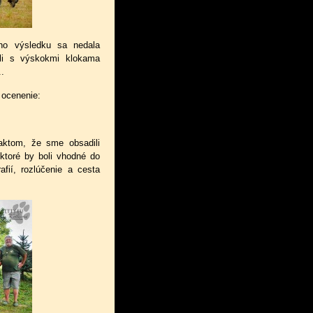
ého výsledku sa nedala
oli s výskokmi klokama
..
 ocenenie:
aktom, že sme obsadili
ktoré by boli vhodné do
fií, rozlúčenie a cesta