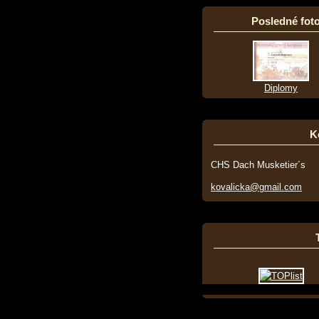
Posledné foto
Diplomy
K
CHS Dach Musketier´s
kovalicka@gmail.com