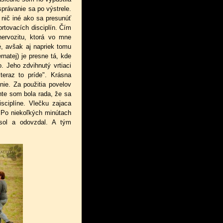
právanie sa po výstrele.
 nič iné ako sa presunúť
rtovacích disciplín. Čím
nervozitu, ktorá vo mne
, avšak aj napriek tomu
natej) je presne tá, kde
. Jeho zdvihnutý vrtiaci
teraz to príde". Krásna
enie. Za použitia povelov
te som bola rada, že sa
sciplíne. Vlečku zajaca
 Po niekoľkých minútach
esol a odovzdal. A tým