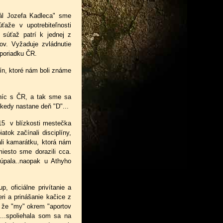
ál Jozefa Kadleca" sme
aže v upotrebiteľnosti
 súťaž patrí k jednej z
ov. Vyžaduje zvládnutie
 poriadku ČR.
ín, ktoré nám boli známe
raníc s ČR, a tak sme sa
, kedy nastane deň "D"...
015 v blízkosti mestečka
tok začínali disciplíny,
li kamarátku, ktorá nám
iesto sme dorazili cca.
úpala..naopak u Athyho
p, oficiálne privítanie a
eri a prinášanie kačice z
o, že "my" okrem "aportov
 ...spoliehala som sa na