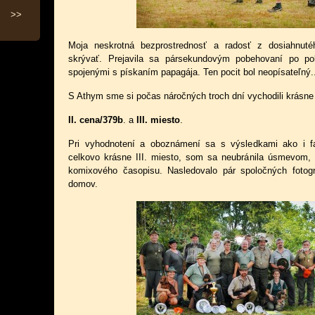
>>
Moja neskrotná bezprostrednosť a radosť z dosiahnut
skrývať. Prejavila sa pársekundovým pobehovaní po p
spojenými s pískaním papagája. Ten pocit bol neopísateľný.
S Athym sme si počas náročných troch dní vychodili krásne
II. cena/379b
. a
III. miesto
.
Pri vyhodnotení a oboznámení sa s výsledkami ako i f
celkovo krásne III. miesto, som sa neubránila úsmevom, 
komixového časopisu. Nasledovalo pár spoločných fotogra
domov.