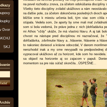
na povel rozhodcu znova, za účelom odskúšania disciplíny s
odkazy
Všetky tieto disciplíny zvládol ukážkovo a nám neostávalo
oupovy
na ďalšie pole, za účelom dokončenia posledných dvoch apo
bližšie sme k miestu určenia boli, tým viac som cítila 
loupky
stúpala. Vedela som, že aporty by sme mali mať zvládnuté
som si bola vedomá, že práve jedna z nich (dohľadávka per
v Dvor
mi Athos "vždy" ukáže, že má vlastnú hlavu. A aj tak bolo
chvost na nástupe pred disciplínou mi naznačoval, že "
SKCHJ
dohľadávka, zdvihnutie hlavy a...hlásenie, hlásenie a hlás
to nakoniec doniesol a krásne odovzdal, V danom monňmen
SKJ
nerozhodol inak a my sme nevypadli na predposlednej di
vypracoval ukážkovo až za horizont, kde som ho nevidela.
sa objavil na horizonte aj so zajacom v papuli. Doni
momentom sa pre nás súťaž skončila...ÚSPEŠNE...
ávanie
Archív