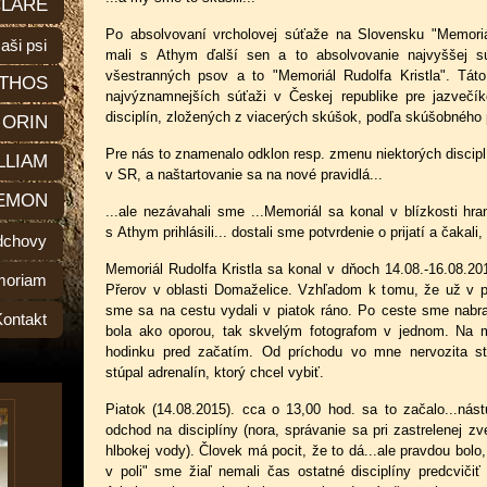
LARE
Po absolvovaní vrcholovej súťaže na Slovensku "Memori
aši psi
mali s Athym ďalší sen a to absolvovanie najvyššej súť
všestranných psov a to "Memoriál Rudolfa Kristla". Táto
THOS
najvýznamnejších súťaži v Českej republike pre jazvečík
disciplín, zložených z viacerých skúšok, podľa skúšobného
ORIN
Pre nás to znamenalo odklon resp. zmenu niektorých discipl
LLIAM
v SR, a naštartovanie sa na nové pravidlá...
EMON
...ale nezávahali sme ...Memoriál sa konal v blízkosti h
s Athym prihlásili... dostali sme potvrdenie o prijatí a čakali
dchovy
Memoriál Rudolfa Kristla sa konal v dňoch 14.08.-16.08.2
moriam
Přerov v oblasti Domaželice. Vzhľadom k tomu, že už v pia
sme sa na cestu vydali v piatok ráno. Po ceste sme nabra
Kontakt
bola ako oporou, tak skvelým fotografom v jednom. Na m
hodinku pred začatím. Od príchodu vo mne nervozita st
stúpal adrenalín, ktorý chcel vybiť.
Piatok (14.08.2015). cca o 13,00 hod. sa to začalo...nástu
odchod na disciplíny (nora, správanie sa pri zastrelenej zv
hlbokej vody). Človek má pocit, že to dá...ale pravdou bol
v poli" sme žiaľ nemali čas ostatné disciplíny predcvičiť