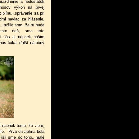
rázdnenie a nedostatok
thosov výkon na prvej
iplínu...správanie sa pri
dmi naviac za hlásenie.
...tušila som, že tu bude
 tento deň, sme toto
rí nás aj napriek našim
 nás čakal ďalší náročný
j napriek tomu, že viem,
lo. Prvá disciplína bola
išli sme do toho...malé