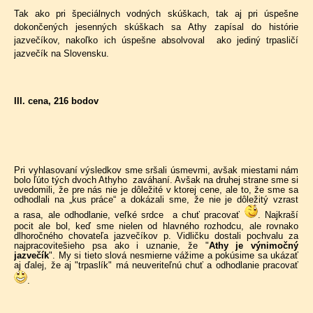
Tak ako pri špeciálnych vodných skúškach, tak aj pri úspešne
dokončených jesenných skúškach sa Athy zapísal do histórie
jazvečíkov, nakoľko ich úspešne absolvoval ako jediný trpasličí
jazvečík na Slovensku.
III. cena, 216 bodov
Pri vyhlasovaní výsledkov sme sršali úsmevmi, avšak miestami nám
bolo ľúto tých dvoch Athyho zaváhaní. Avšak na druhej strane sme si
uvedomili, že pre nás nie je dôležité v ktorej cene, ale to, že sme sa
odhodlali na „kus práce“ a dokázali sme, že nie je dôležitý vzrast
a rasa, ale odhodlanie, veľké srdce a chuť pracovať
.
Najkraší
pocit ale bol, keď sme nielen od hlavného rozhodcu, ale rovnako
dlhoročného chovateľa jazvečíkov p. Vidličku dostali pochvalu za
najpracovitešieho psa ako i uznanie, že "
Athy je výnimočný
jazvečík
". My si tieto slová nesmierne vážime a pokúsime sa ukázať
aj ďalej, že aj "trpaslík" má neuveriteľnú chuť a odhodlanie pracovať
.