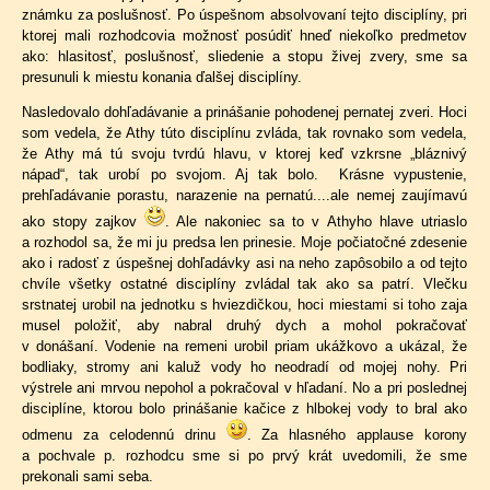
známku za poslušnosť. Po úspešnom absolvovaní tejto disciplíny, pri
ktorej mali rozhodcovia možnosť posúdiť hneď niekoľko predmetov
ako: hlasitosť, poslušnosť, sliedenie a stopu živej zvery, sme sa
presunuli k miestu konania ďalšej disciplíny.
Nasledovalo dohľadávanie a prinášanie pohodenej pernatej zveri. Hoci
som vedela, že Athy túto disciplínu zvláda, tak rovnako som vedela,
že Athy má tú svoju tvrdú hlavu, v ktorej keď vzkrsne „bláznivý
nápad“, tak urobí po svojom. Aj tak bolo. Krásne vypustenie,
prehľadávanie porastu, narazenie na pernatú....ale nemej zaujímavú
ako stopy zajkov
. Ale nakoniec sa to v Athyho hlave utriaslo
a rozhodol sa, že mi ju predsa len prinesie. Moje počiatočné zdesenie
ako i radosť z úspešnej dohľadávky asi na neho zapôsobilo a od tejto
chvíle všetky ostatné disciplíny zvládal tak ako sa patrí. Vlečku
srstnatej urobil na jednotku s hviezdičkou, hoci miestami si toho zaja
musel položiť, aby nabral druhý dych a mohol pokračovať
v donášaní. Vodenie na remeni urobil priam ukážkovo a ukázal, že
bodliaky, stromy ani kaluž vody ho neodradí od mojej nohy. Pri
výstrele ani mrvou nepohol a pokračoval v hľadaní. No a pri poslednej
disciplíne, ktorou bolo prinášanie kačice z hlbokej vody to bral ako
odmenu za celodennú drinu
. Za hlasného applause korony
a pochvale p. rozhodcu sme si po prvý krát uvedomili, že sme
prekonali sami seba.