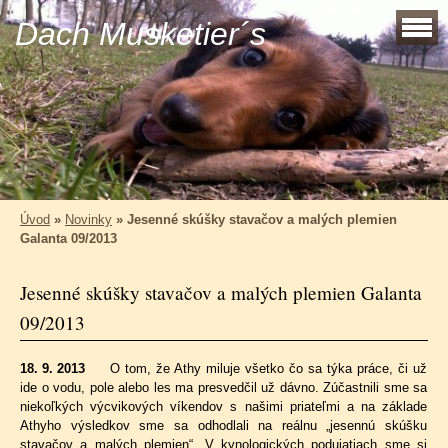
Dach Musketier´s
Úvod
»
Novinky
»
Jesenné skúšky stavačov a malých plemien
Galanta 09/2013
Jesenné skúšky stavačov a malých plemien Galanta
09/2013
18. 9. 2013
O tom, že Athy miluje všetko čo sa týka práce, či už
ide o vodu, pole alebo les ma presvedčil už dávno. Zúčastnili sme sa
niekoľkých výcvikových víkendov s našimi priateľmi a na základe
Athyho výsledkov sme sa odhodlali na reálnu „jesennú skúšku
stavačov a malých plemien“. V kynologických podujatiach sme si