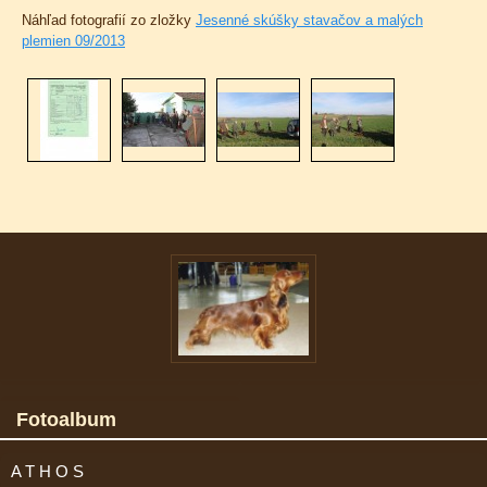
Náhľad fotografií zo zložky
Jesenné skúšky stavačov a malých
plemien 09/2013
Fotoalbum
A T H O S