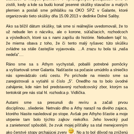
zistili, kedy a kde sa budú konať jesenné skúšky stavačov a malých
plemien a poslali sme prihlášku na OKO SPZ v Galante, ktoré
organizovalo tieto skúšky dňa 15.09.2013 v dedinke Dolné Saliby.
Ako sa blížil dátum skúšky, tak sme si reálnejšie uvedomovali, že to
už nebude len o nácviku, ale o korone, súťažiacich, rozhodcoch
a výsledkoch, ktoré sa s nami zapíšu do histórie. Nebudem tajiť to,
že mierna obava z toho, že či tento malý ryšavec túto skúšku
zvládne sa stále častejšie vyjavovala. ...A zrazu tu bola tá „naša
nedeľa“....
Ráno sme sa s Athym vychystali, pobalili potrebné pomôcky
a vyštartovali smer Galanta. Našťastie sa počasie umúdrilo a slniečko
nás sprevádzalo celú cestu. Po príchode na miesto sme sa
zaregistrovali a vytiahli si číslo „5“. Onedlho na to bolo úvodné
zahájenie, kde nám bol predstavený rozhodcovský zbor, ktorým sa
tentokrát pre nás stal hl. rozhodca p. Vidlička.
Autami sme sa presunuli do revíru a začali prvou
disciplínou...sliedenie. Netrvalo dlho a Athy narazil na divého zajaca,
ktorého hlasite nasledoval po stope. Avšak pre Athyho šťastie a moje
utrpenie tam bolo týchto zajkov niekoľko. Jeho lovecký pud
a zanietenosť spôsobili, že zvuk mojej píšťalky sa stal menejcenným
ako čerstvé stopy prchajúcej zvery
. No a to bol dôvod na zníženú