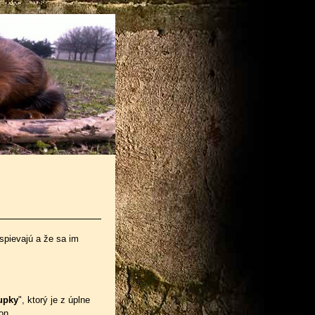
ospievajú a že sa im
upky
", ktorý je z úplne
on.