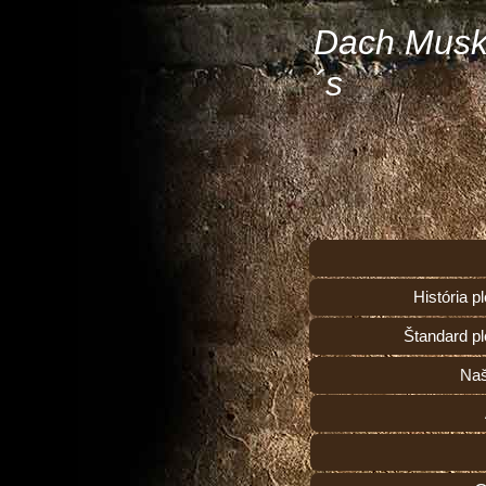
Dach Musk
´s
História 
Štandard p
Naš