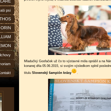
LARE
aši psi
THOS
ORIN
LLIAM
EMON
dchovy
Mladučký Goofaček už čo to výstavné móla oprášil a na Náro
moriam
konanej dňa 05.06.2015, si svojím výsledkom splnil posled
Kontakt
titulu
Slovenský šampión krásy
.