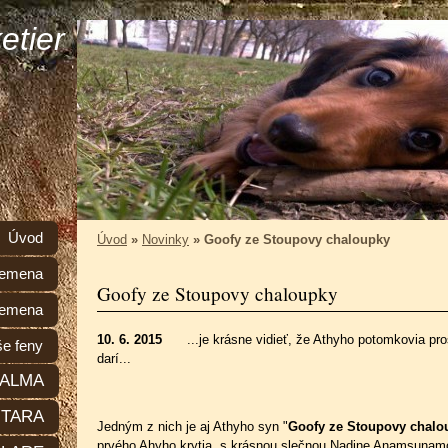
etier
Úvod
Úvod
»
Novinky
»
Goofy ze Stoupovy chaloupky
plemena
Goofy ze Stoupovy chaloupky
lemena
10. 6. 2015
...je krásne vidieť, že Athyho potomkovia pr
e feny
darí...
ALMA
TARA
Jedným z nich je aj Athyho syn "
Goofy ze Stoupovy chalo
prvého Ahyho krytia, s krásnou slečnou Nadine Anamsunam