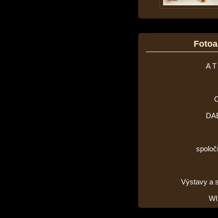
Foto
A T
DA
spoloč
Výstavy a 
WI