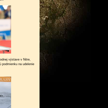
dnej výstave v Nitre,
nú podmienku na udelenie