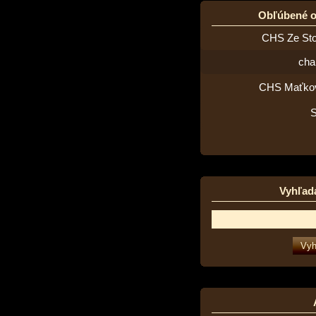
Obľúbené 
CHS Ze St
cha
CHS Maťko
Vyhľad