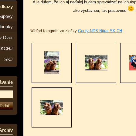
A ja dúfam, že ich aj naďalej budem sprevádzať na ich úsp
odkazy
ako výstavnou, tak pracovnou
.
oupovy
loupky
Náhľad fotografií zo zložky
Goofy-NDS Nitra- SK CH
v Dvor
SKCHJ
SKJ
ávanie
Archív