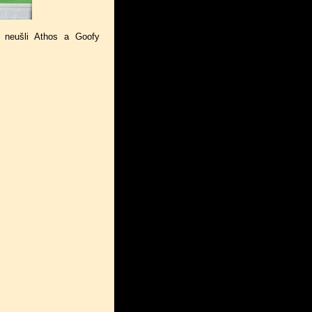
e neušli Athos a Goofy