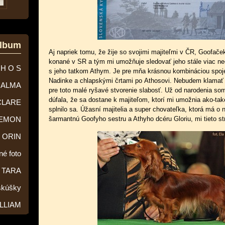
album
Aj napriek tomu, že žije so svojimi majiteľmi v ČR, Goofač
konané v SR a tým mi umožňuje sledovať jeho stále viac n
 H O S
s jeho tatkom Athym. Je pre mňa krásnou kombináciou spoje
Nadinke a chlapskými črtami po Athosovi. Nebudem klama
ALMA
pre toto malé ryšavé stvorenie slabosť. Už od narodenia so
dúfala, že sa dostane k majiteľom, ktorí mi umožnia ako-také
CLARE
splnilo sa. Úžasní majitelia a super chovateľka, ktorá má o
šarmantnú Goofyho sestru a Athyho dcéru Gloriu, mi tieto st
EMON
ORIN
né foto
TARA
skúšky
LLIAM