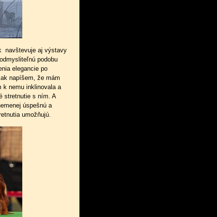
ek navštevuje aj výstavy
eodmysliteľnú podobu
nia elegancie po
ť ak napíšem, že mám
m k nemu inklinovala a
 stretnutie s ním. A
 nemenej úspešnú a
retnutia umožňujú.