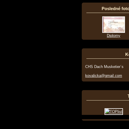
Posledné foto
Diplomy
K
CHS Dach Musketier´s
kovalicka@gmail.com