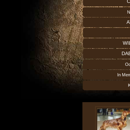
C
N
A
WI
DA
O
In Me