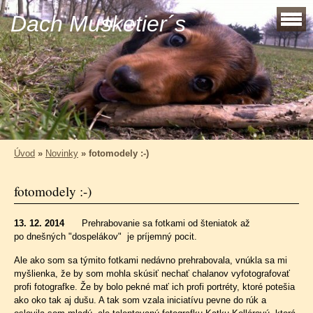
Dach Musketier´s
Úvod
»
Novinky
»
fotomodely :-)
fotomodely :-)
13. 12. 2014
Prehrabovanie sa fotkami od šteniatok až
po dnešných "dospelákov" je príjemný pocit.
Ale ako som sa týmito fotkami nedávno prehrabovala, vnúkla sa mi
myšlienka, že by som mohla skúsiť nechať chalanov vyfotografovať
profi fotografke. Že by bolo pekné mať ich profi portréty, ktoré potešia
ako oko tak aj dušu. A tak som vzala iniciatívu pevne do rúk a