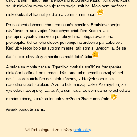
oslovila som mladú, ale talentovanú fotografku Katku Kollárovú, ktorá
sa už niekoľko rokov venuje tejto svojej záľube. Mala som možnosť
niekoľkokrát zhliadnuť jej diela a veľmi sa mi páčili
.
Po naplnení dohodnutého termínu nás poctila v Bratislave svojou
návštevou aj so svojím štvornohým priateľom Krisom. Jej
postupné vybaľovanie vecí potrebných na fotografovanie ma
prekvapilo. Koľko toho človek potrebuje na urobenie pár záberov .
Keď už všetko bolo na svojom mieste, tak som si uvedomila, že sa
časť mojej obývačky zmenila na malé fotoštúdio
.
A práca sa mohla začala. Trpezlivo cvakala spúšť na fotoaparáte,
niekoľko hodín až po moment kým sme toho nemali naozaj všetci
dosť. Urobila niekoľko desiatok záberov, z ktorých som mala
následne urobiť selekciu. A že to bolo naozaj ťažké. Ale myslím, že
výsledok naozaj stojí za to. A ja som rada, že som sa na to odhodlala
a mám zábery, ktoré sa len-tak v bežnom živote nenafotia
.
Avšak posúďte sami....
Náhľad fotografií zo zložky
profi fotky