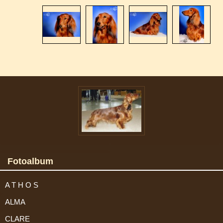
Fotoalbum
A T H O S
ALMA
CLARE