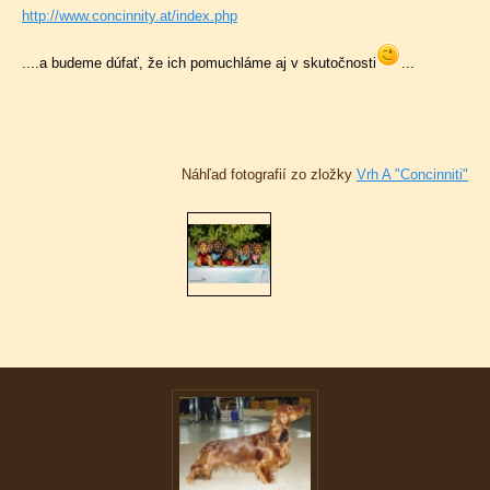
http://www.concinnity.at/index.php
....a budeme dúfať, že ich pomuchláme aj v skutočnosti
...
Náhľad fotografií zo zložky
Vrh A "Concinniti"