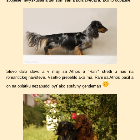
spojenie nevyskúšali a tak som sama bola zvedavá, ako to dopadne.
Slovo dalo slovo a v máji sa Athos a "Rani" stretli u nás na
romantickej návšteve. Všetko prebehlo ako má, Rani sa Athos páčil a
on na oplátku nezabudol byť ako správny gentleman
.