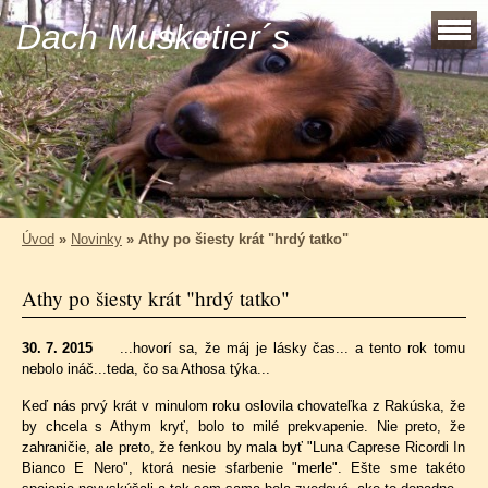
Dach Musketier´s
Úvod
»
Novinky
»
Athy po šiesty krát "hrdý tatko"
Athy po šiesty krát "hrdý tatko"
30. 7. 2015
...hovorí sa, že máj je lásky čas... a tento rok tomu
nebolo ináč...teda, čo sa Athosa týka...
Keď nás prvý krát v minulom roku oslovila chovateľka z Rakúska, že
by chcela s Athym kryť, bolo to milé prekvapenie. Nie preto, že
zahraničie, ale preto, že fenkou by mala byť "
Luna Caprese Ricordi In
Bianco E Nero
", ktorá nesie sfarbenie "merle". Ešte sme takéto