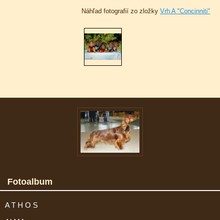
Náhľad fotografií zo zložky
Vrh A "Concinniti"
Fotoalbum
A T H O S