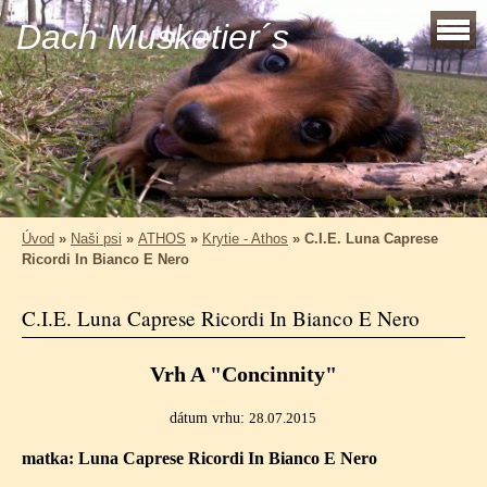
Dach Musketier´s
Úvod
»
Naši psi
»
ATHOS
»
Krytie - Athos
»
C.I.E. Luna Caprese
Ricordi In Bianco E Nero
C.I.E. Luna Caprese Ricordi In Bianco E Nero
Vrh A "
Concinnity"
dátum vrhu:
28.07.2015
matka: Luna Caprese Ricordi In Bianco E Nero