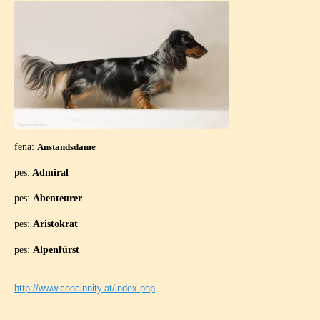
:
fena
Anstandsdame
pes:
Admiral
pes:
Abenteurer
pes:
Aristokrat
pes:
Alpenfürst
http://www.concinnity.at/index.php